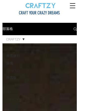
CRAFT YOUR CRAZY DREAMS
部落格
CRAFTZY
All Posts
滑雪旅行
裝備
CRAFTZY
滑雪板
Snowboard
Ski
JapanSkiTravel