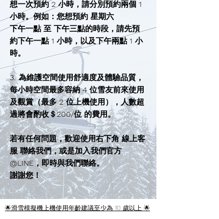
想一次預約 2 小時，請分別預約兩個 1
小時。例如：您想預約 星期六
下午一點 至 下午三點的時段，請先預
約下午一點 1 小時，以及下午兩點 1 小
時。
3.
為維護空間使用舒適度及體驗品質，
每小時空間最多容納 4 位雪友前來使用
及觀賞（最多 2 位上機使用），人數超
過將會酌收＄200/位 的費用。
若有任何問題，歡迎使用右下角 線上客
服 聯絡我們，或是加入我們官方
@LINE，即時與我們聯絡。
謝謝您！
🌟​滑雪模擬機上機使用年齡建議至少為 10 歲以上 🌟