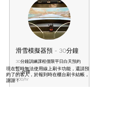
滑雪模擬器預 - 30分鐘
30分鐘訓練課程僅限平日白天預約
​現在暫時無法使用線上刷卡功能，還請預
30 分鐘
約了的客人，於報到時在櫃台刷卡結帳，
900/hr
900/hr
謝謝！
Our online payment function is currently
立即預訂
closed. Please pay for your reservation at
the time you check-in at Craftzy Sports
Club. Thank you.
訂閱