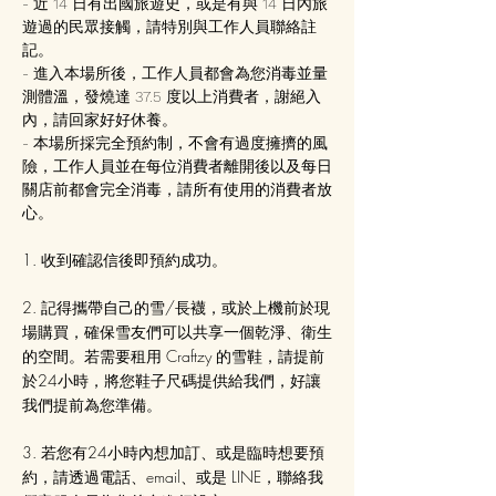
- 近 14 日有出國旅遊史，或是有與 14 日內旅
遊過的民眾接觸，請特別與工作人員聯絡註
記。
- 進入本場所後，工作人員都會為您消毒並量
測體溫，發燒達 37.5 度以上消費者，謝絕入
內，請回家好好休養。
- 本場所採完全預約制，不會有過度擁擠的風
險，工作人員並在每位消費者離開後以及每日
關店前都會完全消毒，請所有使用的消費者放
心。
1. 收到確認信後即預約成功。
2. 記得攜帶自己的雪/長襪，或於上機前於現
場購買，確保雪友們可以共享一個乾淨、衛生
的空間。若需要租用 Craftzy 的雪鞋，請提前
於24小時，將您鞋子尺碼提供給我們，好讓
我們提前為您準備。
3. 若您有24小時內想加訂、或是臨時想要預
約，請透過電話、email、或是 LINE，聯絡我