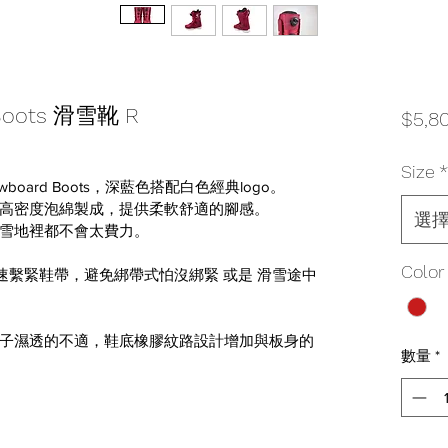
 Boots 滑雪靴 R
$5,8
Size
*
 Snowboard Boots，深藍色搭配白色經典logo。
高密度泡綿製成，提供柔軟舒適的腳感。
選
及雪地裡都不會太費力。
Color
快速繫緊鞋帶，避免綁帶式怕沒綁緊 或是 滑雪途中
子濕透的不適，鞋底橡膠紋路設計增加與板身的
數量
*