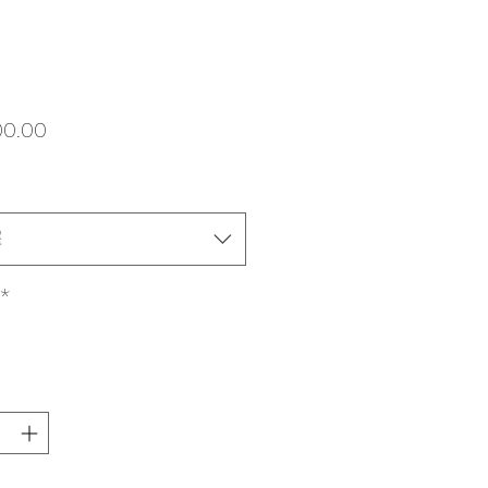
價
00.00
格
擇
*