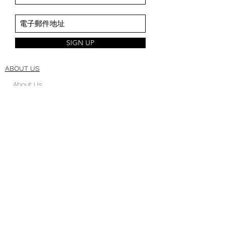
SIGN UP
ABOUT US
About Us
Space Intro
Brand Origin
CSR
CORPORATE
Manufacturing
Management
Technology
Warranty Policy