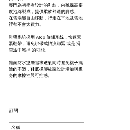
專門為初學者設計的鞋款，內靴採高密
度泡綿製成，提供柔軟舒適的腳感。
在雪場能自由移動，行走在平地及雪地
裡都不會太費力。
鞋帶系統採用 Atop 旋鈕系統，快速繫
緊鞋帶，避免綁帶式怕沒綁緊 或是 滑
雪途中鬆掉 的可能。
鞋面防水塗層追求透氣同時避免襪子濕
透的不適，鞋底橡膠紋路設計增加與板
身的摩擦性與可控感。
訂閱