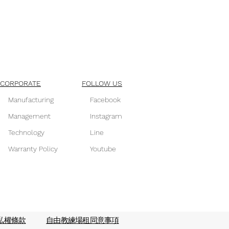
CORPORATE
FOLLOW US
Manufacturing
Facebook
Management
Instagram
Technology
Line
Warranty Policy
Youtube
私權條款
自由教練場租同意事項