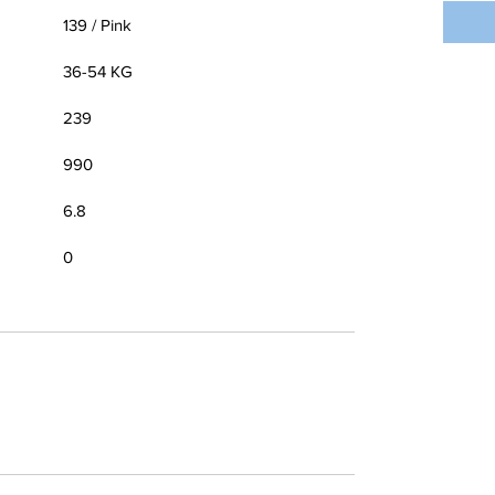
139 / Pink
36-54 KG
239
990
6.8
0