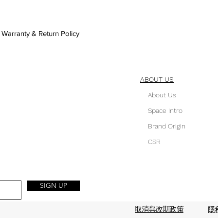
y & Return Policy
ABOUT US
About Us
Space Intro
Brand Origin
CSR
SIGN UP
取消與改期政策
隱