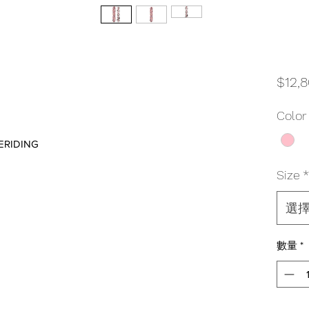
$12,
Color
ERIDING
Size
*
選
數量
*