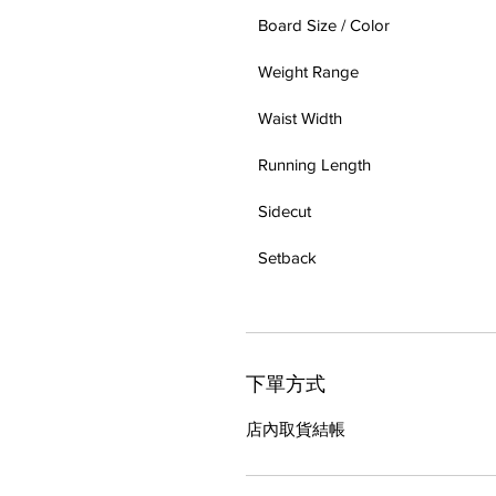
Board Size / Color
Weight Range
Waist Width
Running Length
Sidecut
Setback
下單方式
店內取貨結帳