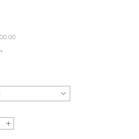
價
800.00
格
*
擇