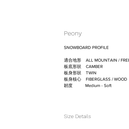
Peony
SNOWBOARD PROFILE
適合地形    ALL MOUNTAIN / FRE
板底形狀    CAMBER
板身形狀    TWIN
板身核心    FIBERGLASS / WOOD
韌度           Medium - Soft
Size Details