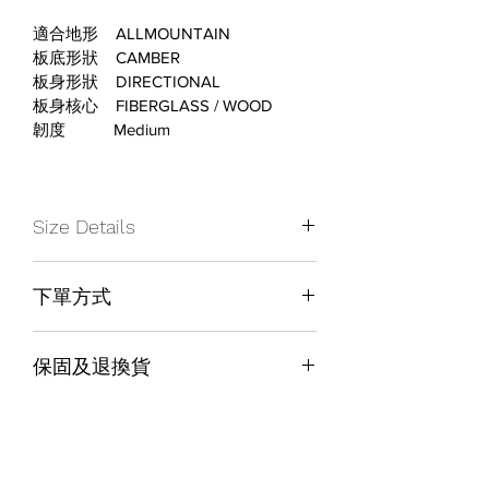
適合地形    ALLMOUNTAIN
板底形狀    CAMBER
板身形狀    DIRECTIONAL
板身核心    FIBERGLASS / WOOD
韌度           Medium
Size Details
下單方式
Board 
159
163
Size
店內取貨付款
保固及退換貨
Weight 
65-88 KG
79-115+ 
Range
KG
保固及退換貨政策請參考網頁下方 
Warranty & Return Policy
Waist 
266
268
Width