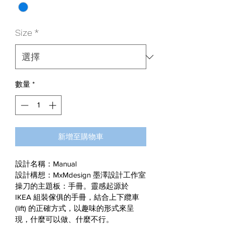
Size
*
數量
*
新增至購物車
設計名稱：Manual
設計構想：MxMdesign 墨澤設計工作室
操刀的主題板：手冊。靈感起源於 
IKEA 組裝傢俱的手冊，結合上下纜車 
(lift) 的正確方式，以趣味的形式來呈
現，什麼可以做、什麼不行。 