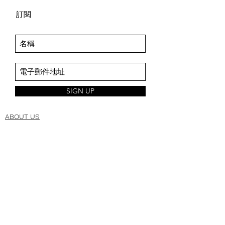
Running 
8.1
8.3
訂閱
Length
Sidecut
1185
1221
Setback
-20
-20
SIGN UP
ABOUT US
About Us
Space Intro
Brand Origin
CSR
CORPORATE
Manufacturing