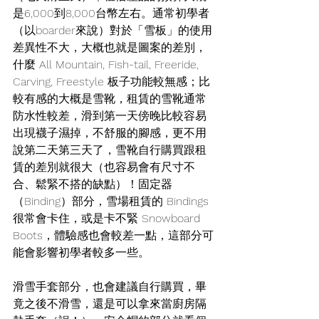
是6,000到8,000台幣左右。通常初學者
（以boarder來說）對於「雪板」的使用
差異性不大，大概也就是圖案的差別，
什麼 All Mountain, Fish-tail, Freeride, 
Carving, Freestyle 板子功能較無感；比
較有感的大概是雪靴，租賃的雪靴通常
防水性較差，滑到第一天傍晚比較容易
出現襪子濕掉，不舒服的腳感，更不用
說第二天第三天了，雪靴自行購買跟租
賃的差別就很大（也容易會有尺寸不
合、鬆緊不搭的缺點）！固定器
（Binding）部分，雪場租賃的 Bindings 
很常會卡住，或是卡不緊 Snowboard 
Boots，體驗感也會較差一點，這部分可
能會影響初學者較多一些。
滑雪手套部分，也會建議自行購買，畢
竟之後不滑雪，還是可以拿來當廚房隔