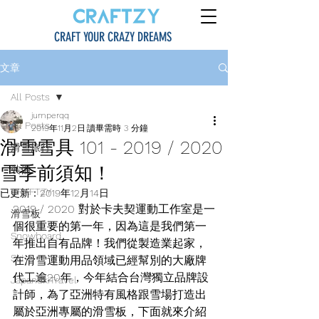
CRAFT YOUR CRAZY DREAMS
文章
All Posts
jumperqq
All Posts
2019年11月2日
讀畢需時 3 分鐘
滑雪雪具 101 - 2019 / 2020
滑雪旅行
雪季前須知！
裝備
CRAFTZY
已更新：
2019年12月14日
2019 / 2020 對於卡夫契運動工作室是一
滑雪板
個很重要的第一年，因為這是我們第一
Snowboard
年推出自有品牌！我們從製造業起家，
Ski
在滑雪運動用品領域已經幫別的大廠牌
代工逾20年，今年結合台灣獨立品牌設
JapanSkiTravel
計師，為了亞洲特有風格跟雪場打造出
屬於亞洲專屬的滑雪板，下面就來介紹