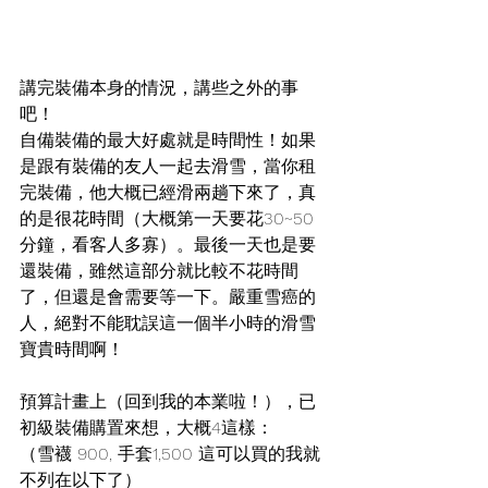
講完裝備本身的情況，講些之外的事
吧！
自備裝備的最大好處就是時間性！如果
是跟有裝備的友人一起去滑雪，當你租
完裝備，他大概已經滑兩趟下來了，真
的是很花時間（大概第一天要花30~50
分鐘，看客人多寡）。最後一天也是要
還裝備，雖然這部分就比較不花時間
了，但還是會需要等一下。嚴重雪癌的
人，絕對不能耽誤這一個半小時的滑雪
寶貴時間啊！
預算計畫上（回到我的本業啦！），已
初級裝備購置來想，大概4這樣：
（雪襪 900, 手套1,500 這可以買的我就
不列在以下了）