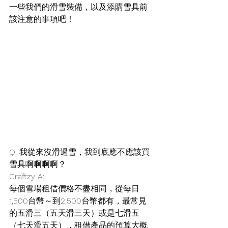
一些我們的滑雪裝備，以及添購雪具前
該注意的事項吧！
Q: 我從來沒滑過雪，我到底應不應該買
雪具啊啊啊啊？
Craftzy A: 
每個雪場租借價格不盡相同，從每日
1,500台幣～到2,500台幣都有，最常見
的五滑三（五天滑三天）或是七滑五
（七天滑五天），租借產品的預算大概